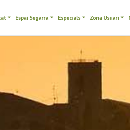
tat
Espai Segarra
Especials
Zona Usuari