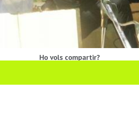
Ho vols compartir?
Troba'ns a les Xarxes