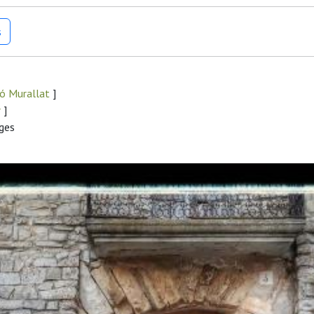
s
ó Murallat
]
r
]
uges