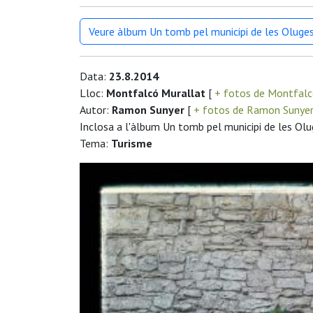
Veure àlbum Un tomb pel municipi de les Oluge
Data:
23.8.2014
Lloc:
Montfalcó Murallat
[
+ fotos de Montfalc
Autor:
Ramon Sunyer
[
+ fotos de Ramon Sunye
Inclosa a l'àlbum Un tomb pel municipi de les Ol
Tema:
Turisme