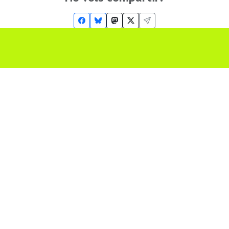
Troba'ns a les Xarxes