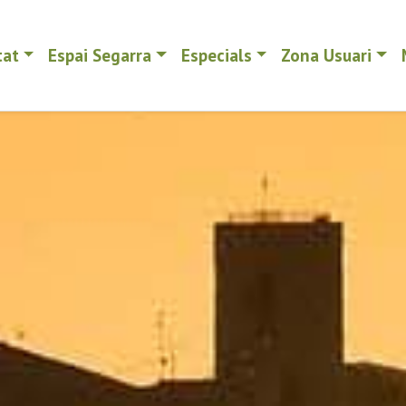
tat
Espai Segarra
Especials
Zona Usuari