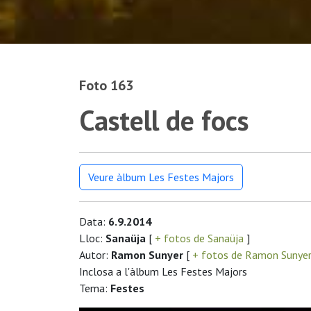
Foto 163
Castell de focs
Veure àlbum Les Festes Majors
Data:
6.9.2014
Lloc:
Sanaüja
[
+ fotos de Sanaüja
]
Autor:
Ramon Sunyer
[
+ fotos de Ramon Sunye
Inclosa a l'àlbum Les Festes Majors
Tema:
Festes