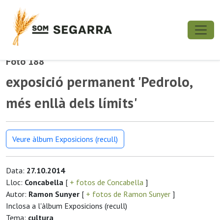
Foto 188
exposició permanent 'Pedrolo,
més enllà dels límits'
Veure àlbum Exposicions (recull)
Data:
27.10.2014
Lloc:
Concabella
[
+ fotos de Concabella
]
Autor:
Ramon Sunyer
[
+ fotos de Ramon Sunyer
]
Inclosa a l'àlbum Exposicions (recull)
Tema:
cultura