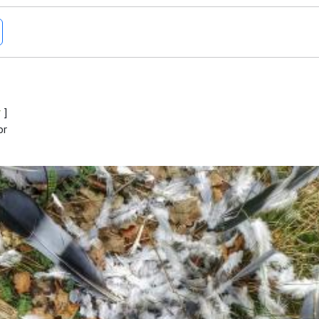
r
]
or