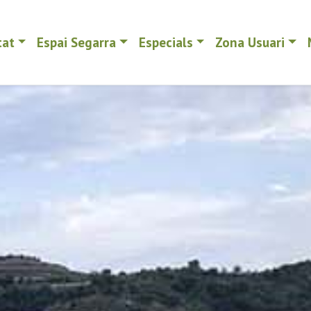
tat
Espai Segarra
Especials
Zona Usuari