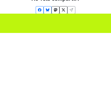
Troba'ns a les Xarxes