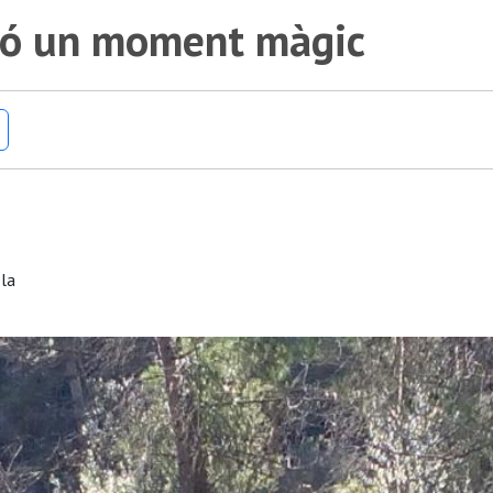
tió un moment màgic
ola