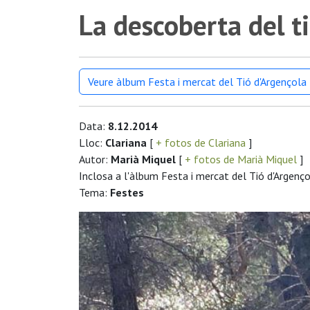
La descoberta del 
Veure àlbum Festa i mercat del Tió d'Argençola
Data:
8.12.2014
Lloc:
Clariana
[
+ fotos de Clariana
]
Autor:
Marià Miquel
[
+ fotos de Marià Miquel
]
Inclosa a l'àlbum Festa i mercat del Tió d'Argenç
Tema:
Festes