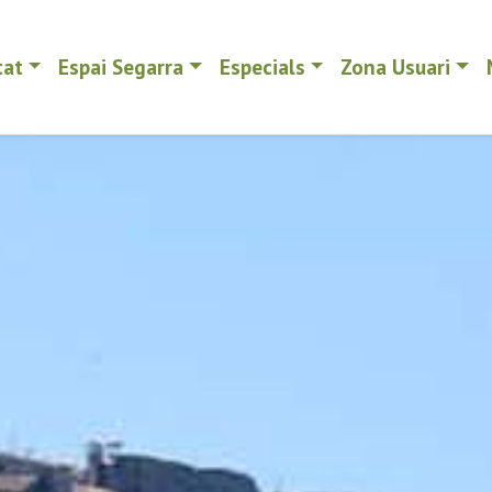
tat
Espai Segarra
Especials
Zona Usuari