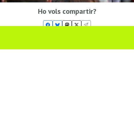
Ho vols compartir?
Troba'ns a les Xarxes