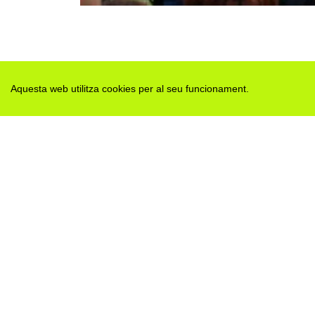
Aquesta web utilitza cookies per al seu funcionament.
Des de 2012 · La Segarra (Catalonia)
Versió juny 2026
Avis legal i Política de privacitat
Avís de cookies
Edita consentiment de cookies
Mapa web
|
Contactar
Realització:
cdnet