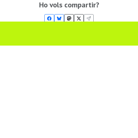
Ho vols compartir?
Troba'ns a les Xarxes