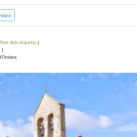
Ondara
Pere dels Arquells
]
r
]
d'Ondara