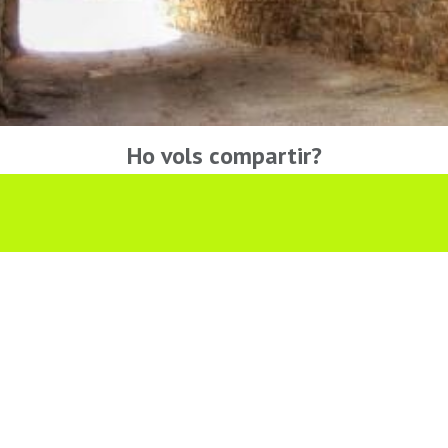
Ho vols compartir?
Troba'ns a les Xarxes