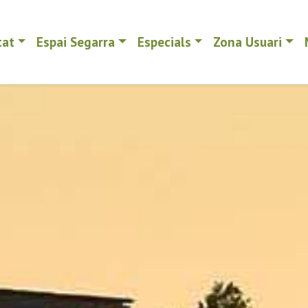
tat
Espai Segarra
Especials
Zona Usuari