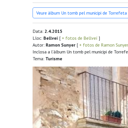
Veure àlbum Un tomb pel municipi de Torrefeta i
Data:
2.4.2015
Lloc:
Bellveí
[
+ fotos de Bellveí
]
Autor:
Ramon Sunyer
[
+ fotos de Ramon Sunye
Inclosa a l'àlbum Un tomb pel municipi de Torrefet
Tema:
Turisme