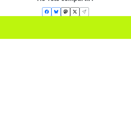
Troba'ns a les Xarxes