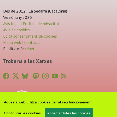
Des de 2012 · La Segarra (Catalonia)
Versió juny 2026
Avis legal i Política de privacitat
Avís de cookies
Edita consentiment de cookies
Mapa web
|
Contactar
Realització:
cdnet
Troba'ns a les Xarxes
Aquesta web utilitza cookies per al seu funcionament.
Configurar les cookies
Acceptar totes les cookies