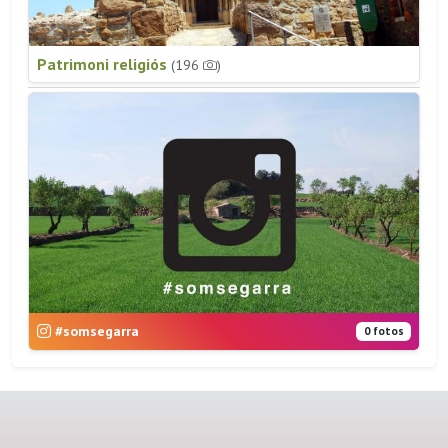
Patrimoni religiós
(196
)
#somsegarra
0 fotos