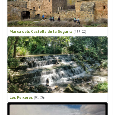
Marxa dels Castells de la Segarra
(438
)
Les Peixeres
(91
)