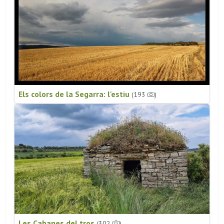
Els colors de la Segarra: l'estiu
(193
)
Les Cabanes del tros
(302
)