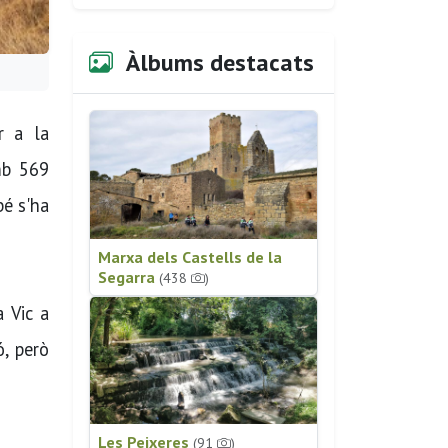
Àlbums destacats
r a la
mb 569
bé s'ha
Marxa dels Castells de la
Segarra
(438
)
a Vic a
ó, però
Les Peixeres
(91
)