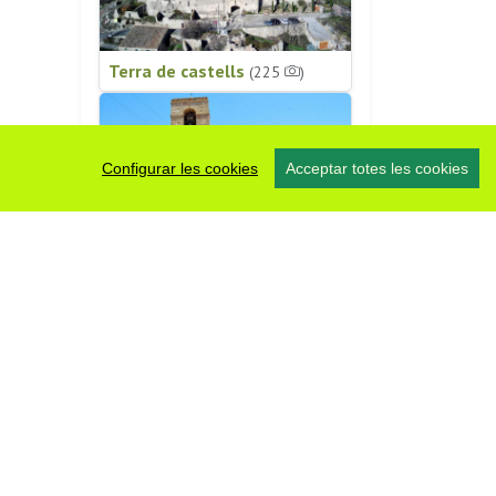
Terra de castells
(225
)
Configurar les cookies
Acceptar totes les cookies
Patrimoni religiós
(196
)
#somsegarra
0 fotos