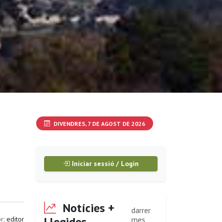
DIVENDRES, 7 DE AGOST DE 2026
Iniciar sessió / Login
Notícies +
darrer
Llegides
r:
editor
mes