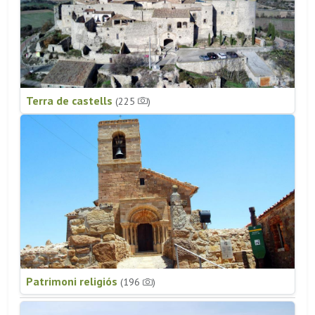
Terra de castells
(225
)
Patrimoni religiós
(196
)