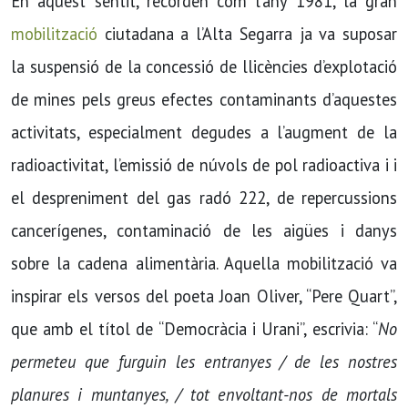
En aquest sentit, recorden com l’any 1981, la gran
mobilització
ciutadana a l’Alta Segarra ja va suposar
la suspensió de la concessió de llicències d’explotació
de mines pels greus efectes contaminants d’aquestes
activitats, especialment degudes a l’augment de la
radioactivitat, l’emissió de núvols de pol radioactiva i i
el despreniment del gas radó 222, de repercussions
cancerígenes, contaminació de les aigües i danys
sobre la cadena alimentària. Aquella mobilització va
inspirar els versos del poeta Joan Oliver, “Pere Quart”,
que amb el títol de “Democràcia i Urani”, escrivia: “
No
permeteu que furguin les entranyes / de les nostres
planures i muntanyes, / tot envoltant-nos de mortals