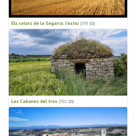
Els colors de la Segarra: l'estiu
(193
)
Les Cabanes del tros
(302
)