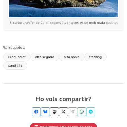
El carbó uranífer de Calaf, segons els entesos, és de molt mala qualitat
Etiquetes:
urani. calaf
alta segarra
alta anoia
fracking
santi vila
Ho vols compartir?