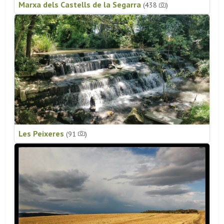
Marxa dels Castells de la Segarra
(438
)
Les Peixeres
(91
)