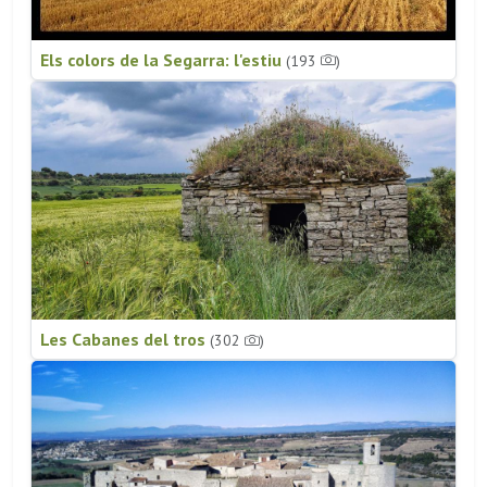
Els colors de la Segarra: l'estiu
(193
)
Les Cabanes del tros
(302
)