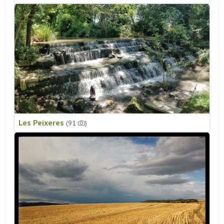
Les Peixeres
(91
)