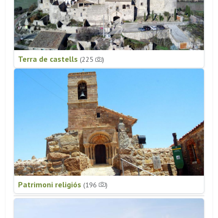
Terra de castells
(225
)
Patrimoni religiós
(196
)