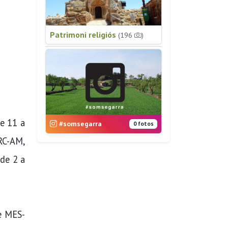
Patrimoni religiós
(196
)
de 11 a
#somsegarra
0 fotos
ERC-AM,
 de 2 a
de MES-