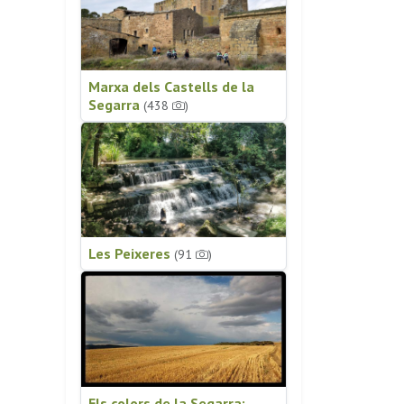
Marxa dels Castells de la
Segarra
(438
)
Les Peixeres
(91
)
Els colors de la Segarra: