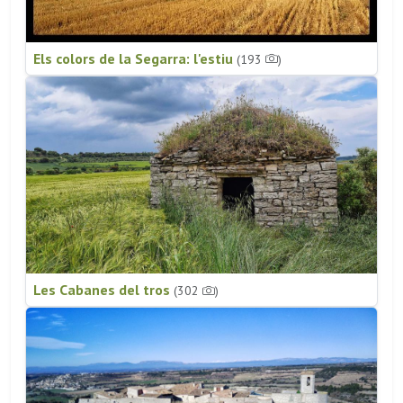
Els colors de la Segarra: l'estiu
(193
)
Les Cabanes del tros
(302
)