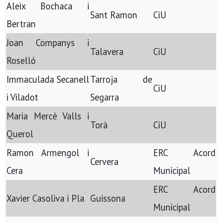
Aleix Bochaca i
Sant Ramon
CiU
Bertran
Joan Companys i
Talavera
CiU
Roselló
Immaculada Secanell
Tarroja de
CiU
i Viladot
Segarra
Maria Mercè Valls i
Torà
CiU
Querol
Ramon Armengol i
ERC Acord
Cervera
Cera
Municipal
ERC Acord
Xavier Casoliva i Pla
Guissona
Municipal