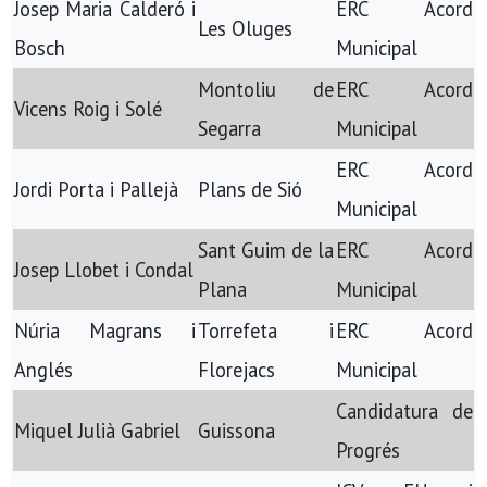
Josep Maria Calderó i
ERC Acord
Les Oluges
Bosch
Municipal
Montoliu de
ERC Acord
Vicens Roig i Solé
Segarra
Municipal
ERC Acord
Jordi Porta i Pallejà
Plans de Sió
Municipal
Sant Guim de la
ERC Acord
Josep Llobet i Condal
Plana
Municipal
Núria Magrans i
Torrefeta i
ERC Acord
Anglés
Florejacs
Municipal
Candidatura de
Miquel Julià Gabriel
Guissona
Progrés