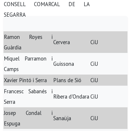
CONSELL COMARCAL DE LA
SEGARRA
Ramon Royes i
Cervera
CiU
Guàrdia
Miquel Parramon i
Guissona
CiU
Camps
Xavier Pintó i Serra
Plans de Sió
CiU
Francesc Sabanés i
Ribera d'Ondara
CiU
Serra
Josep Condal i
Sanaüja
CiU
Espuga