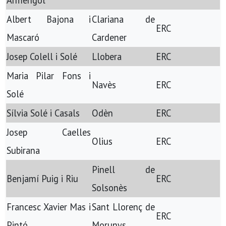
Albert Bajona i
Clariana de
ERC
Mascaró
Cardener
Josep Colell i Solé
Llobera
ERC
Maria Pilar Fons i
Navès
ERC
Solé
Sílvia Solé i Casals
Odèn
ERC
Josep Caelles
Olius
ERC
Subirana
Pinell de
Benjamí Puig i Riu
ERC
Solsonès
Francesc Xavier Mas i
Sant Llorenç de
ERC
Pintó
Morunys