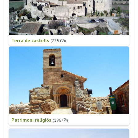
Terra de castells
(225
)
Patrimoni religiós
(196
)