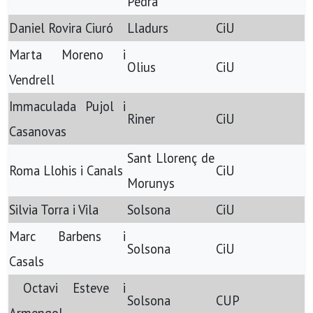
Pedra
Daniel Rovira Ciuró
Lladurs
CiU
Marta Moreno i
Olius
CiU
Vendrell
Immaculada Pujol i
Riner
CiU
Casanovas
Sant Llorenç de
Roma Llohis i Canals
CiU
Morunys
Silvia Torra i Vila
Solsona
CiU
Marc Barbens i
Solsona
CiU
Casals
Octavi Esteve i
Solsona
CUP
Armengol