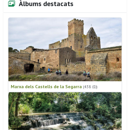
Àlbums destacats
Marxa dels Castells de la Segarra
(438
)