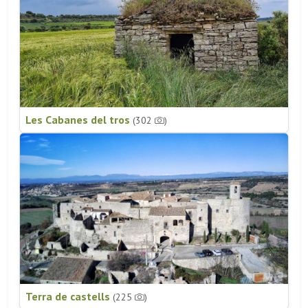
Les Cabanes del tros
(302
)
Terra de castells
(225
)