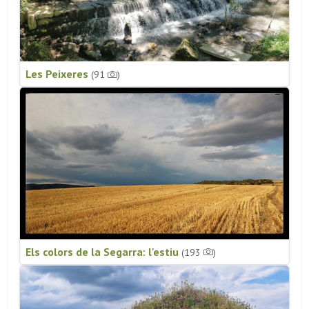
Les Peixeres
(91
)
Els colors de la Segarra: l'estiu
(193
)