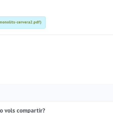
monolits-cervera2.pdf)
o vols compartir?