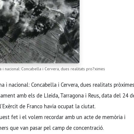
 i nacional: Concabella i Cervera, dues realitats pro?ximes
a i nacional: Concabella i Cervera, dues realitats pròxime
ntament amb els de Lleida, Tarragona i Reus, data del 24 d
Exèrcit de Franco havia ocupat la ciutat.
uest fet i el volem recordar amb un acte de memòria i
ers que van pasar pel camp de concentració.