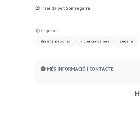
Inserida per:
Somsegarra
Etiquetes:
dia internacional
violència gènera
segarra
MÉS INFORMACIÓ I CONTACTE
H