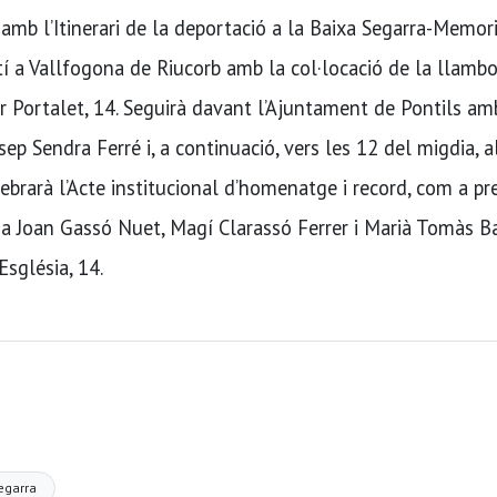
amb l’Itinerari de la deportació a la Baixa Segarra-Memor
tí a Vallfogona de Riucorb amb la col·locació de la llamb
r Portalet, 14. Seguirà davant l’Ajuntament de Pontils am
sep Sendra Ferré i, a continuació, vers les 12 del migdia, a
brarà l’Acte institucional d’homenatge i record, com a pre
 a Joan Gassó Nuet, Magí Clarassó Ferrer i Marià Tomàs Ba
’Església, 14.
egarra