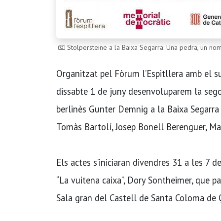
Stolpersteine a la Baixa Segarra: Una pedra, un no
Organitzat pel Fòrum l’Espitllera amb el s
dissabte 1 de juny desenvoluparem la segon
berlinès Gunter Demnig a la Baixa Segarra
Tomàs Bartolí, Josep Bonell Berenguer, Mag
Els actes s’iniciaran divendres 31 a les 7 d
“La vuitena caixa”, Dory Sontheimer, que par
Sala gran del Castell de Santa Coloma de 