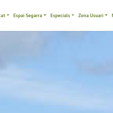
tat
Espai Segarra
Especials
Zona Usuari