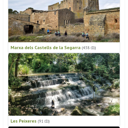
Marxa dels Castells de la Segarra
(438
)
Les Peixeres
(91
)