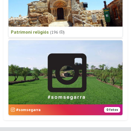
Patrimoni religiós
(196
)
#somsegarra
0 fotos