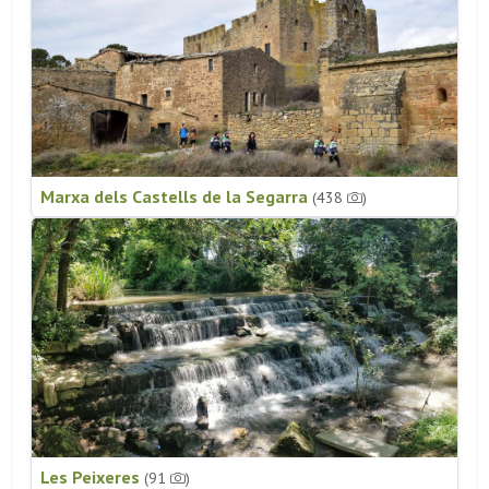
Marxa dels Castells de la Segarra
(438
)
Les Peixeres
(91
)