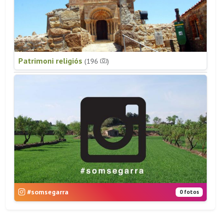
Patrimoni religiós
(196
)
#somsegarra
0 fotos