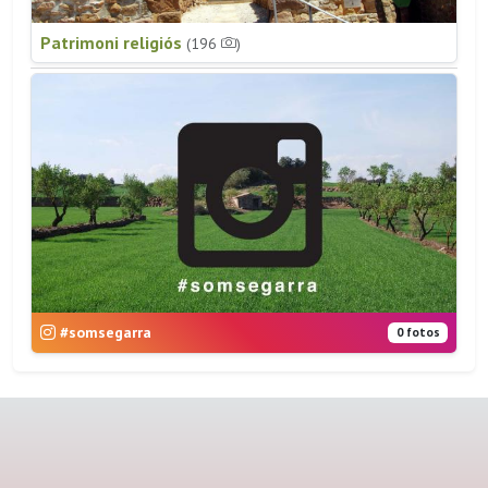
Patrimoni religiós
(196
)
#somsegarra
0 fotos