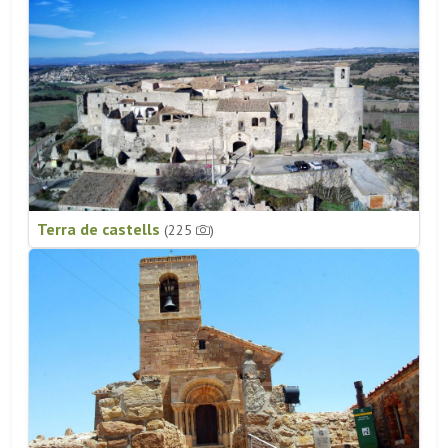
Terra de castells
(225
)