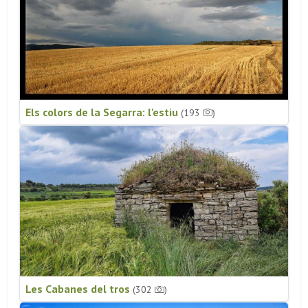
Els colors de la Segarra: l'estiu
(193
)
Les Cabanes del tros
(302
)