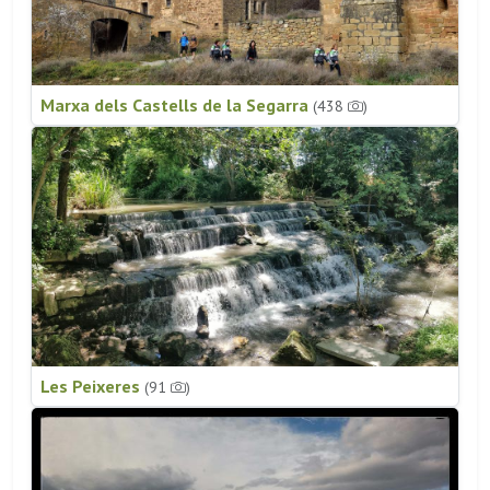
Marxa dels Castells de la Segarra
(438
)
Les Peixeres
(91
)