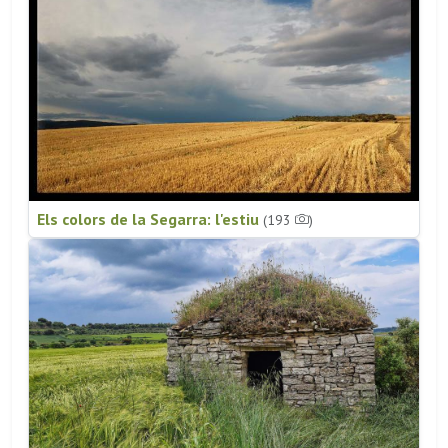
Els colors de la Segarra: l'estiu
(193
)