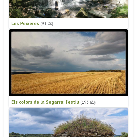
Les Peixeres
(91
)
Els colors de la Segarra: l'estiu
(193
)