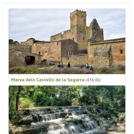
Marxa dels Castells de la Segarra
(438
)