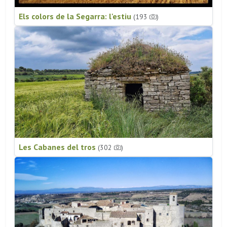
Els colors de la Segarra: l'estiu
(193
)
Les Cabanes del tros
(302
)