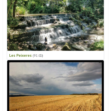
Les Peixeres
(91
)