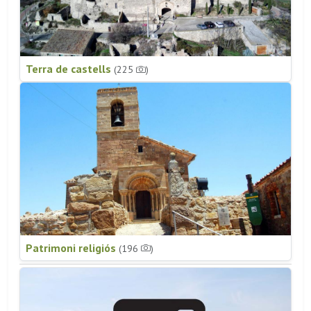
Terra de castells
(225
)
Patrimoni religiós
(196
)