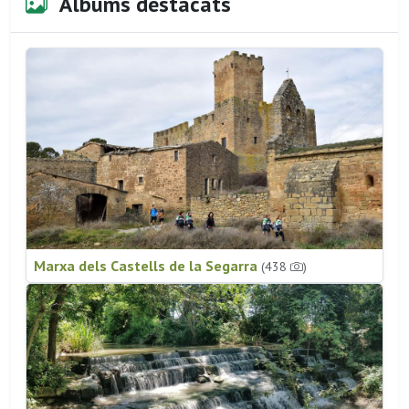
Àlbums destacats
Marxa dels Castells de la Segarra
(438
)