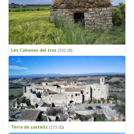
Les Cabanes del tros
(302
)
Terra de castells
(225
)