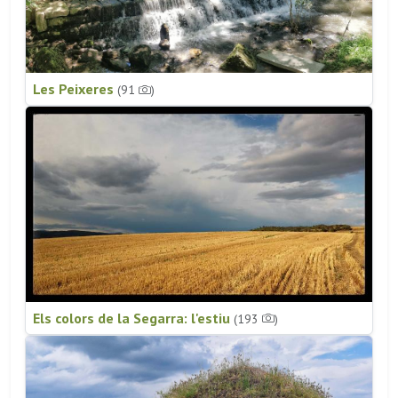
Les Peixeres
(91
)
Els colors de la Segarra: l'estiu
(193
)