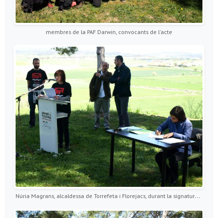
membres de la PAF Darwin, convocants de l'acte
Núria Magrans, alcaldessa de Torrefeta i Florejacs, durant la signatura del Compromís d’Agramunt