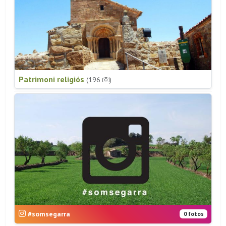
Patrimoni religiós
(196
)
#somsegarra
0 fotos