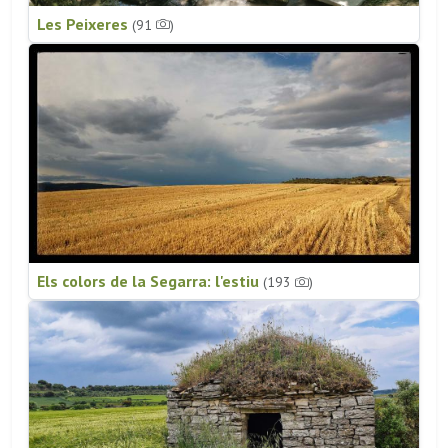
Les Peixeres
(91
)
Els colors de la Segarra: l'estiu
(193
)