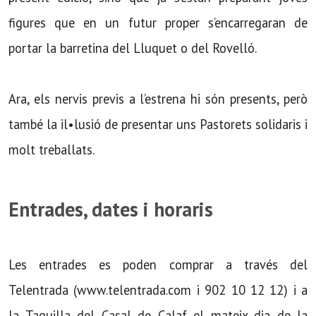
figures que en un futur proper s’encarregaran de
portar la barretina del Lluquet o del Rovelló.
Ara, els nervis previs a l’estrena hi són presents, però
també la il•lusió de presentar uns Pastorets solidaris i
molt treballats.
Entrades, dates i horaris
Les entrades es poden comprar a través del
Telentrada (www.telentrada.com i 902 10 12 12) i a
la Taquilla del Casal de Calaf el mateix dia de la