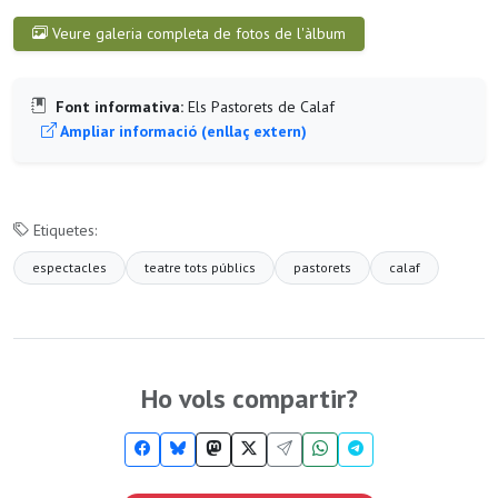
Veure galeria completa de fotos de l'àlbum
Font informativa:
Els Pastorets de Calaf
Ampliar informació (enllaç extern)
Etiquetes:
espectacles
teatre tots públics
pastorets
calaf
Ho vols compartir?