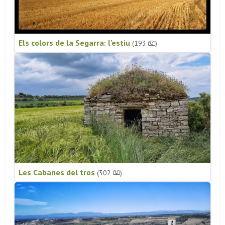
Els colors de la Segarra: l'estiu
(193
)
Les Cabanes del tros
(302
)