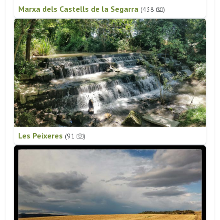
Marxa dels Castells de la Segarra
(438
)
Les Peixeres
(91
)