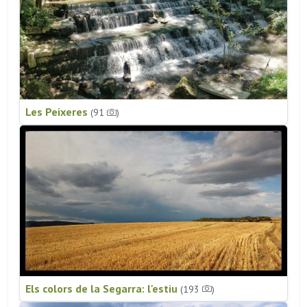
Les Peixeres
(91
)
Els colors de la Segarra: l'estiu
(193
)