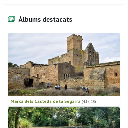
Àlbums destacats
Marxa dels Castells de la Segarra
(438
)