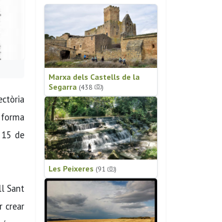
Marxa dels Castells de la
Segarra
(438
)
ectòria
 forma
a 15 de
Les Peixeres
(91
)
ll Sant
r crear