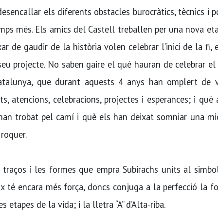
sencallar els diferents obstacles burocràtics, tècnics i po
mps més. Els amics del Castell treballen per una nova et
ar de gaudir de la història volen celebrar l’inici de la fi, e
 seu projecte. No saben gaire el què hauran de celebrar el
Catalunya, que durant aquests 4 anys han omplert de v
ats, atencions, celebracions, projectes i esperances; i què
 han trobat pel camí i què els han deixat somniar una m
 roquer.
ls traços i les formes que empra Subirachs units al simbo
ix té encara més força, doncs conjuga a la perfecció la f
es etapes de la vida; i la lletra “A” d’Alta-riba.