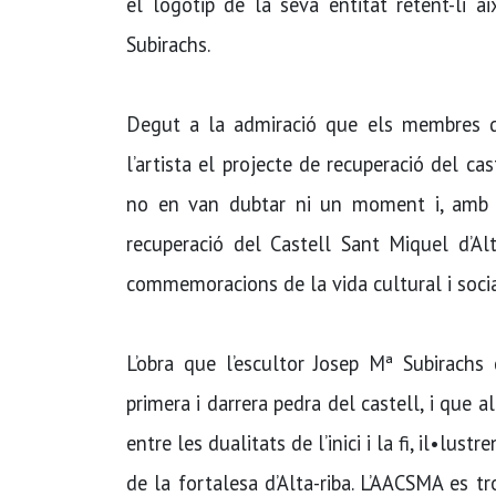
el logotip de la seva entitat retent-li 
Subirachs.
Degut a la admiració que els membres de
l’artista el projecte de recuperació del cast
no en van dubtar ni un moment i, amb la
recuperació del Castell Sant Miquel d’Al
commemoracions de la vida cultural i soci
L’obra que l’escultor Josep Mª Subirachs 
primera i darrera pedra del castell, i que a
entre les dualitats de l’inici i la fi, il•lus
de la fortalesa d’Alta-riba. L’AACSMA es tr