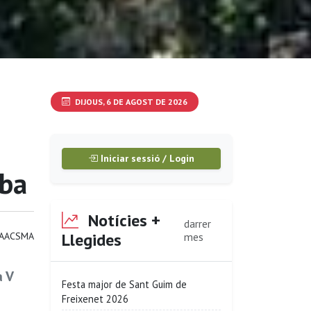
DIJOUS, 6 DE AGOST DE 2026
Iniciar sessió / Login
iba
Notícies +
darrer
Llegides
AACSMA
mes
a V
Festa major de Sant Guim de
Freixenet 2026