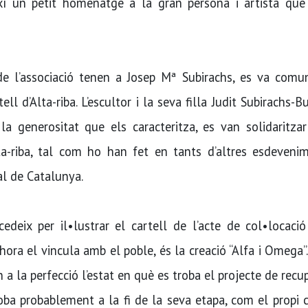
així un petit homenatge a la gran persona i artista que
 l’associació tenen a Josep Mª Subirachs, es va comun
ell d’Alta-riba. L’escultor i la seva filla Judit Subirachs-B
 generositat que els caracteritza, es van solidaritzar
ta-riba, tal com ho han fet en tants d’altres esdevenim
al de Catalunya.
cedeix per il•lustrar el cartell de l’acte de col•locaci
lhora el vincula amb el poble, és la creació “Alfa i Omega”.
tren a la perfecció l’estat en què es troba el projecte de recu
oba probablement a la fi de la seva etapa, com el propi c