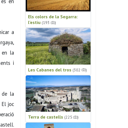
 és en
Els colors de la Segarra:
l'estiu
(193
)
icar a
urgaya,
 en la
ents i
Les Cabanes del tros
(302
)
ó de la
 El joc
peració
Terra de castells
(225
)
astell.