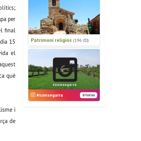
lítics;
apa per
l final
Patrimoni religiós
(196
)
 dia 15
ida el
 aquest
ica què
#somsegarra
0 fotos
lisme i
orça de