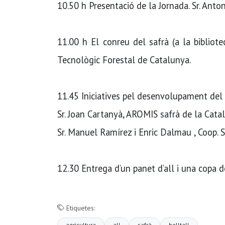
10.50 h Presentació de la Jornada. Sr. Anto
11.00 h El conreu del safrà (a la bibliotec
Tecnològic Forestal de Catalunya.
11.45 Iniciatives pel desenvolupament del 
Sr. Joan Cartanyà, AROMIS safrà de la Catal
Sr. Manuel Ramírez i Enric Dalmau , Coop. S
12.30 Entrega d’un panet d’all i una copa d
Etiquetes:
agricultura
all
safrà
belltall