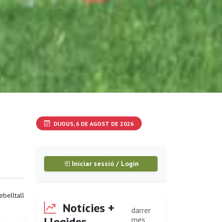
DIJOUS, 6 DE AGOST DE 2026
Iniciar sessió / Login
ebelltall
Notícies +
darrer
Llegides
mes