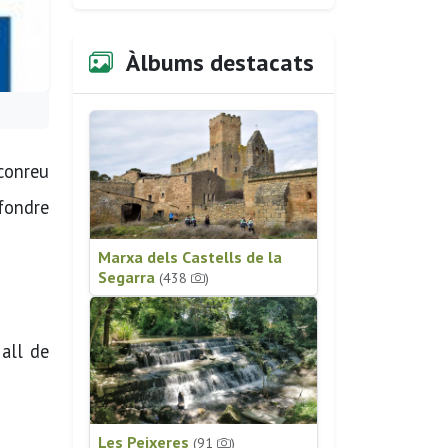
Àlbums destacats
 conreu
fondre
Marxa dels Castells de la
Segarra
(438
)
all de
Les Peixeres
(91
)