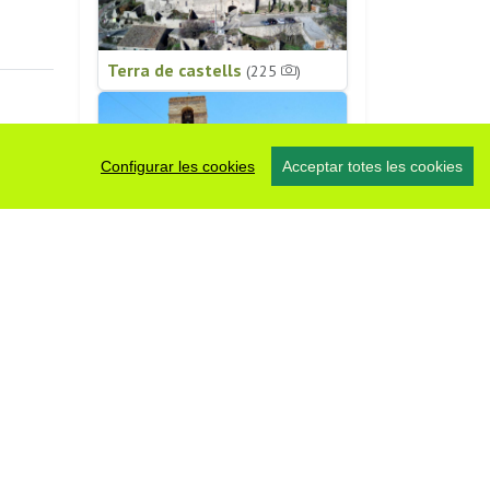
Terra de castells
(225
)
Configurar les cookies
Acceptar totes les cookies
Patrimoni religiós
(196
)
#somsegarra
0 fotos