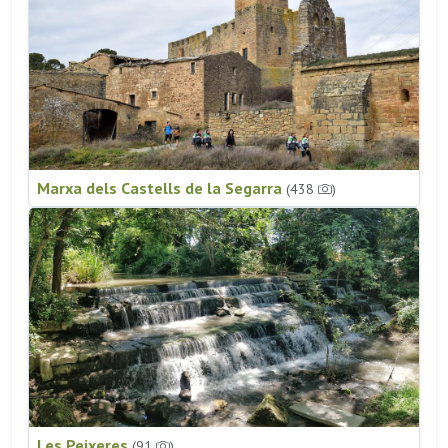
Marxa dels Castells de la Segarra
(438
)
Les Peixeres
(91
)