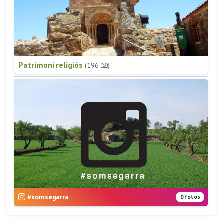
Patrimoni religiós
(196
)
#somsegarra
0 fotos