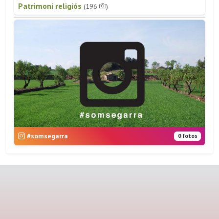
Patrimoni religiós
(196
)
#somsegarra
0 fotos