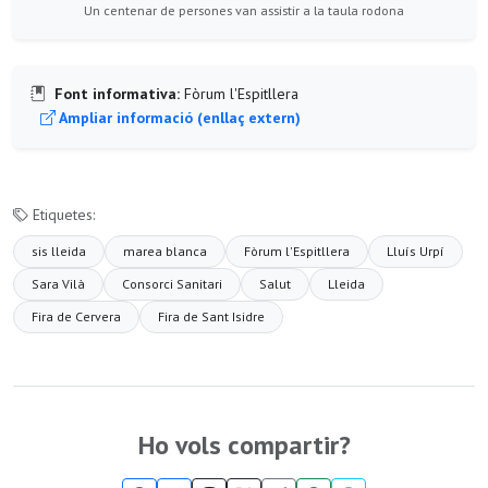
Un centenar de persones van assistir a la taula rodona
Font informativa:
Fòrum l'Espitllera
Ampliar informació (enllaç extern)
Etiquetes:
sis lleida
marea blanca
Fòrum l'Espitllera
Lluís Urpí
Sara Vilà
Consorci Sanitari
Salut
Lleida
Fira de Cervera
Fira de Sant Isidre
Ho vols compartir?