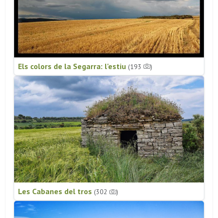
Els colors de la Segarra: l'estiu
(193
)
Les Cabanes del tros
(302
)