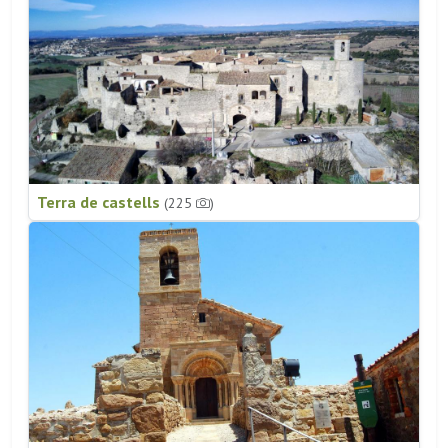
Terra de castells
(225
)