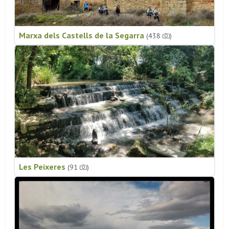
Marxa dels Castells de la Segarra
(438
)
Les Peixeres
(91
)