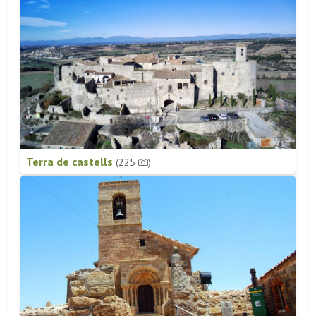
Terra de castells
(225
)