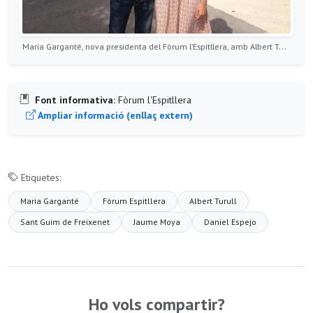
Maria Garganté, nova presidenta del Fòrum l’Espitllera, amb Albert Turull, president entre 2011 i 2015
Font informativa:
Fòrum l'Espitllera
Ampliar informació (enllaç extern)
Etiquetes:
Maria Garganté
Fòrum Espitllera
Albert Turull
Sant Guim de Freixenet
Jaume Moya
Daniel Espejo
Ho vols compartir?