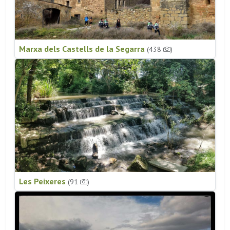
Marxa dels Castells de la Segarra
(438
)
Les Peixeres
(91
)