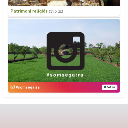
Patrimoni religiós
(196
)
#somsegarra
0 fotos