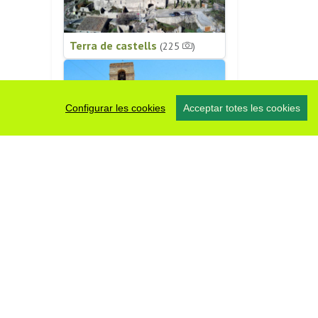
Terra de castells
(225
)
Configurar les cookies
Acceptar totes les cookies
Patrimoni religiós
(196
)
#somsegarra
0 fotos