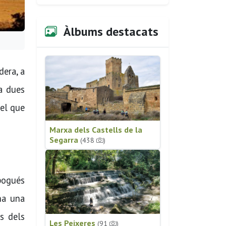
Àlbums destacats
dera, a
ia dues
pel que
Marxa dels Castells de la
Segarra
(438
)
 pogués
ha una
rs dels
Les Peixeres
(91
)