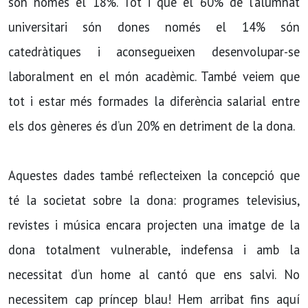
són només el 18%. Tot i que el 60% de l’alumnat
universitari són dones només el 14% són
catedràtiques i aconsegueixen desenvolupar-se
laboralment en el món acadèmic. També veiem que
tot i estar més formades la diferència salarial entre
els dos gèneres és d’un 20% en detriment de la dona.
Aquestes dades també reflecteixen la concepció que
té la societat sobre la dona: programes televisius,
revistes i música encara projecten una imatge de la
dona totalment vulnerable, indefensa i amb la
necessitat d’un home al cantó que ens salvi. No
necessitem cap príncep blau! Hem arribat fins aquí