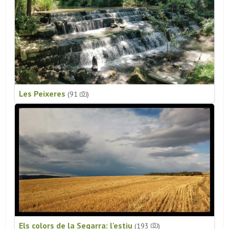
Les Peixeres
(91
)
Els colors de la Segarra: l'estiu
(193
)