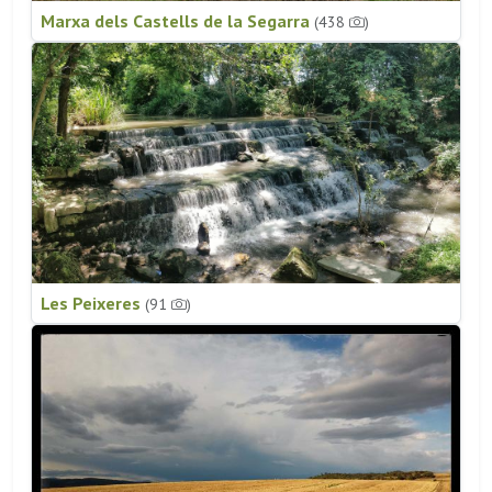
Marxa dels Castells de la Segarra
(438
)
Les Peixeres
(91
)