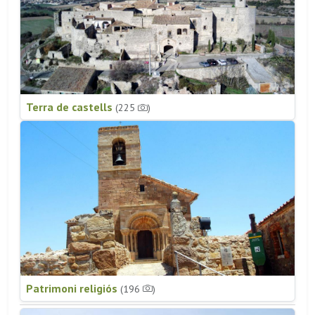
Terra de castells
(225
)
Patrimoni religiós
(196
)