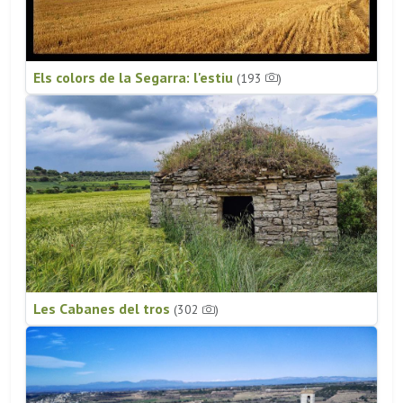
Els colors de la Segarra: l'estiu
(193
)
Les Cabanes del tros
(302
)