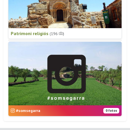
Patrimoni religiós
(196
)
#somsegarra
0 fotos