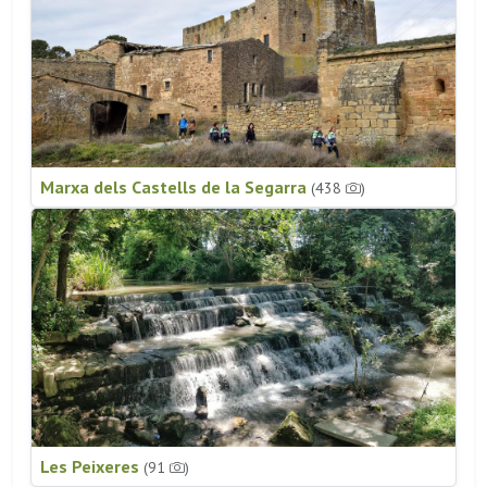
Marxa dels Castells de la Segarra
(438
)
Les Peixeres
(91
)