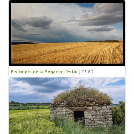
Els colors de la Segarra: l'estiu
(193
)