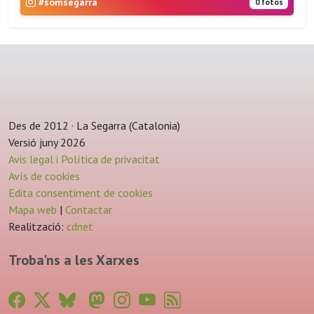
#somsegarra
0 fotos
Des de 2012 · La Segarra (Catalonia)
Versió juny 2026
Avis legal i Política de privacitat
Avís de cookies
Edita consentiment de cookies
Mapa web
|
Contactar
Realització:
cdnet
Troba'ns a les Xarxes