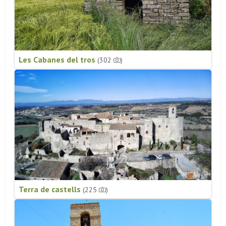
Les Cabanes del tros
(302
)
Terra de castells
(225
)