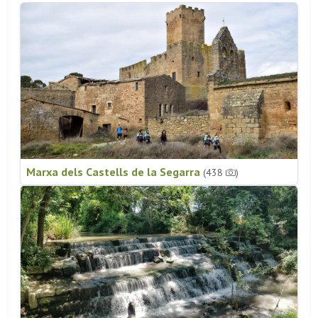
Marxa dels Castells de la Segarra
(438
)