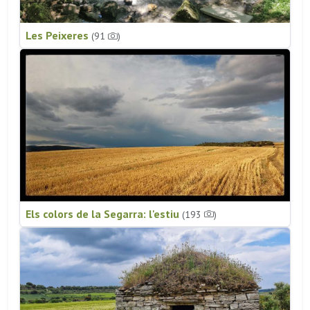
Les Peixeres
(91
)
Els colors de la Segarra: l'estiu
(193
)