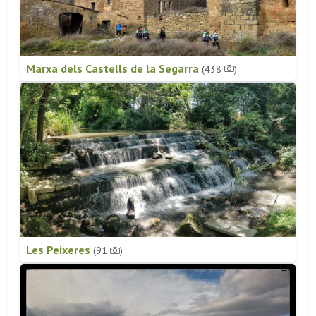
Marxa dels Castells de la Segarra
(438
)
Les Peixeres
(91
)