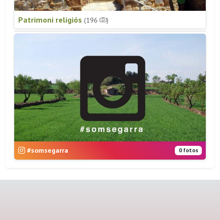
Patrimoni religiós
(196
)
#somsegarra
0 fotos