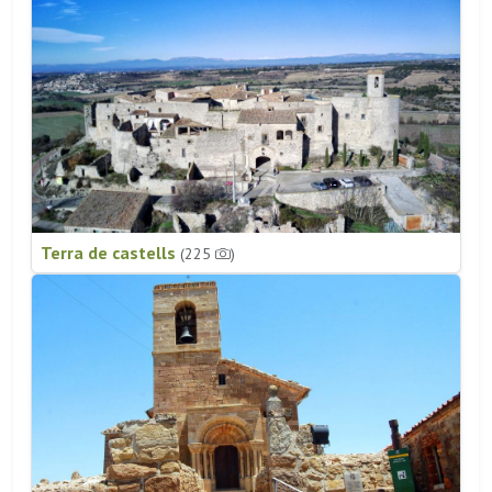
Terra de castells
(225
)