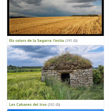
Els colors de la Segarra: l'estiu
(193
)
Les Cabanes del tros
(302
)