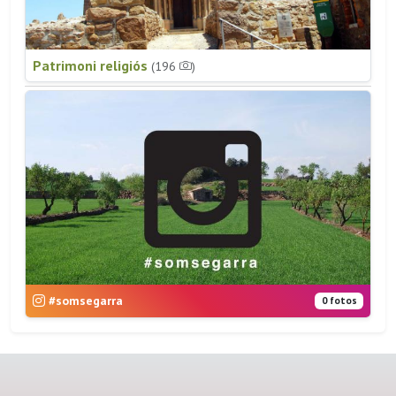
Patrimoni religiós
(196
)
#somsegarra
0 fotos