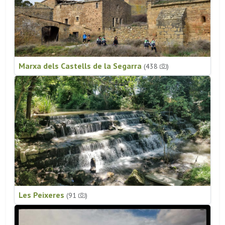
Marxa dels Castells de la Segarra
(438
)
Les Peixeres
(91
)