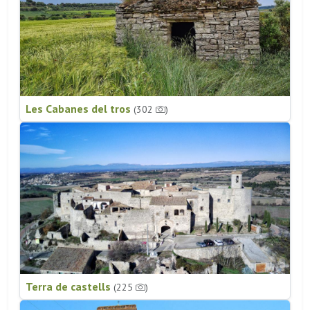
Les Cabanes del tros
(302
)
Terra de castells
(225
)