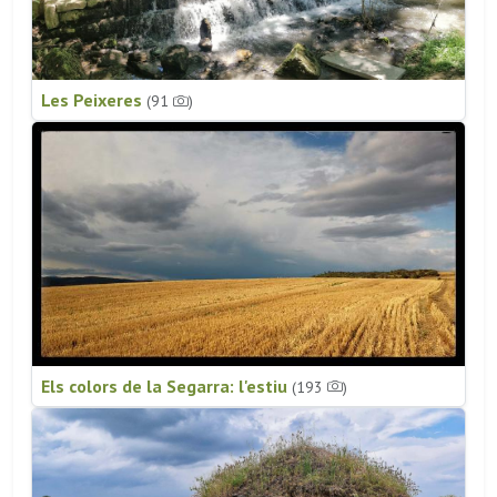
Les Peixeres
(91
)
Els colors de la Segarra: l'estiu
(193
)