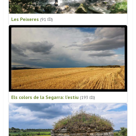
Les Peixeres
(91
)
Els colors de la Segarra: l'estiu
(193
)