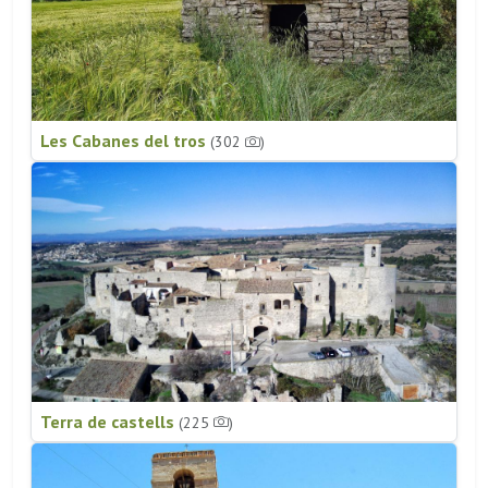
Les Cabanes del tros
(302
)
Terra de castells
(225
)