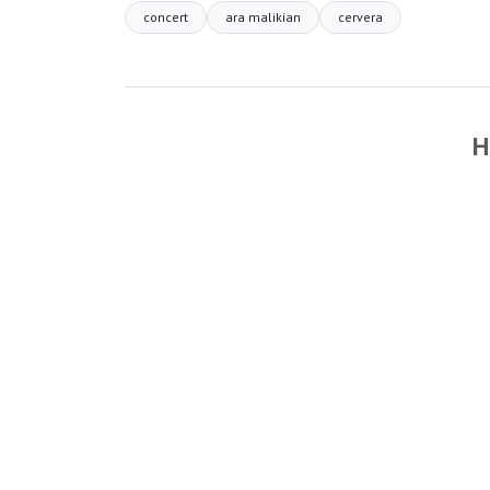
concert
ara malikian
cervera
H