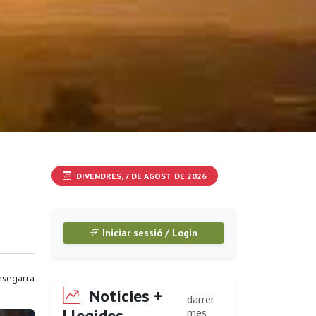
DIVENDRES, 7 DE AGOST DE 2026
Iniciar sessió / Login
segarra
Notícies +
darrer
Llegides
mes