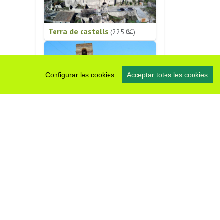
Terra de castells
(225
)
Configurar les cookies
Acceptar totes les cookies
Patrimoni religiós
(196
)
#somsegarra
0 fotos