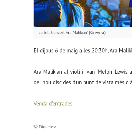
cartell Concert 'Ara Malikian'
(Cervera)
El dijous 6 de maig a les 20:30h, Ara Malik
Ara Malikian al violí i Ivan 'Melón' Lewis 
del nou disc des d’un punt de vista més clà
Venda d'entrades
Etiquetes: