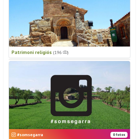
Patrimoni religiós
(196
)
#somsegarra
0 fotos