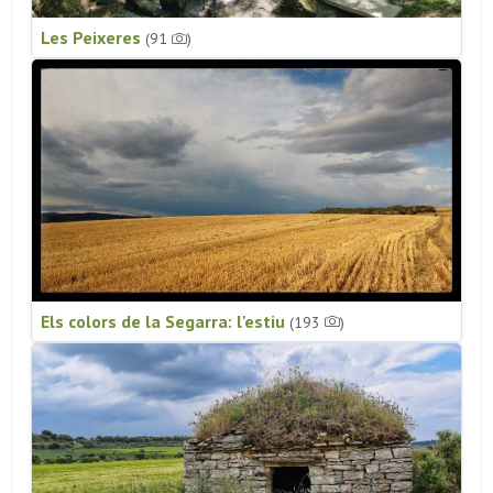
Les Peixeres
(91
)
Els colors de la Segarra: l'estiu
(193
)