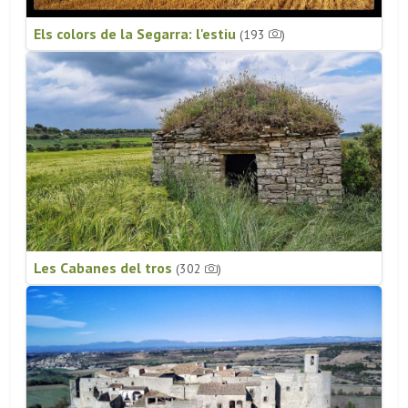
Els colors de la Segarra: l'estiu
(193
)
Les Cabanes del tros
(302
)