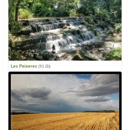
Les Peixeres
(91
)