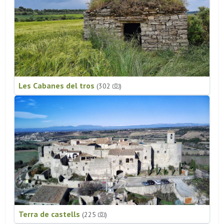
Les Cabanes del tros
(302
)
Terra de castells
(225
)