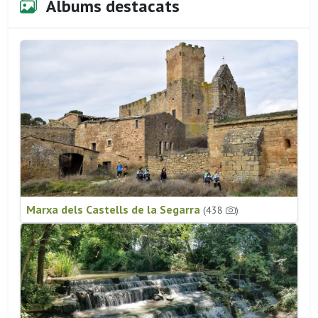
Àlbums destacats
Marxa dels Castells de la Segarra
(438
)