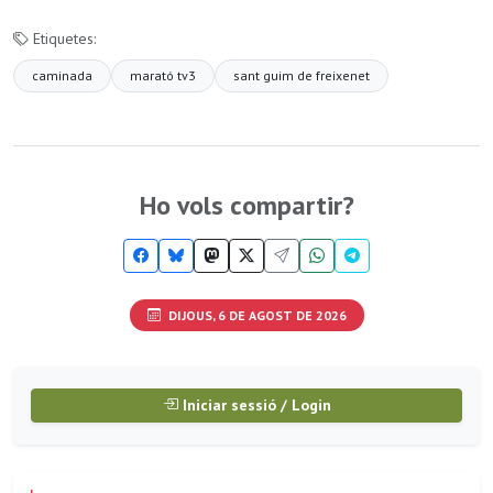
Etiquetes:
caminada
marató tv3
sant guim de freixenet
Ho vols compartir?
DIJOUS, 6 DE AGOST DE 2026
Iniciar sessió / Login