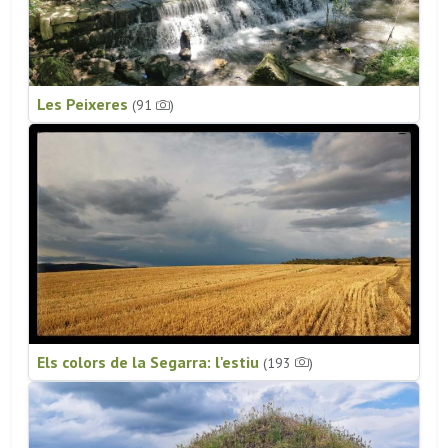
Les Peixeres
(91
)
Els colors de la Segarra: l'estiu
(193
)